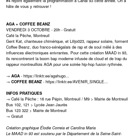
#4 rejoint également la programmation à Canal 93 cette année. On a
hâte de vous y retrouver !
AGA + COFFEE BEANZ
VENDREDI 3 OCTOBRE - 20h - Gratuit
Café la Pêche, Montreuil
Gent Kat, chanteuse chimérique, et Lilijo023, rappeur solaire, forment
Coffee Beanz, duo franco-sénégalais de rap et de soul mêlé à des
influences électroniques enivrantes. Pour cette création MAAD in 93,
ils rencontreront la boom bap moderne infusée de cloud et de trap du
rappeur montreuillois AGA pour une soirée hip-hop fusion rythmée.
→
AGA
-
https://linktr.ee/agahugo...
→
COFFEE BEANZ
-
https://linktr.ee/AVENIR_SINGLE...
INFOS PRATIQUES
→ Café la Pêche : 16 rue Pépin, Montreuil / M9 > Mairie de Montreuil
Bus 102, 121 > Lycée Jean Jaurès
Bus 123 322 > Mairie de Montreuil
→ Gratuit
Création graphique
Élodie Correia et Carolina Maria
Le MAAD in 93 est soutenu par le Département de la Seine-Saint-