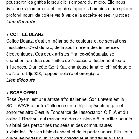
peut sortir les griffes lorsqu’elle s’empare du micro. Elle nous
livre une vision amère et fine des rapports humains et un spleen
profond nourri de colère vis-à-vis de la société et ses injustices.
Lien d'écoute
> COFFEE BEANZ
Coffee Beanz, c'est un mélange de couleurs et de sensations
musicales. C'est du rap, de la soul, mêlé à des influences
électroniques. Ces deux artistes Franco-sénégalais, se
cherchent au-delà des limites de l'espace et fusionnent leurs
influences. D'un côté Gent Kat, chanteuse lunaire, chimérique et
de l'autre Liljo023, rappeur solaire et énergique.
Lien d'écoute
> ROSE OYEMI
Rose Oyemi est une artiste afro-italienne. Son univers est la
SOULWAVE un mix d'influence entre hip-hop/soul/raggae et
sonorités afro.C'est la Fondatrice de l'association O.FI.A et du
collectif Blackout qui rassemble des artistes prêt á militer pour la
visibilité des personnes racisées et des communautés
invisibilisé. Par les biais du chant et de la performance.Elle nous
ouvre les portes d'un univers chaotique et mystique à la fois.