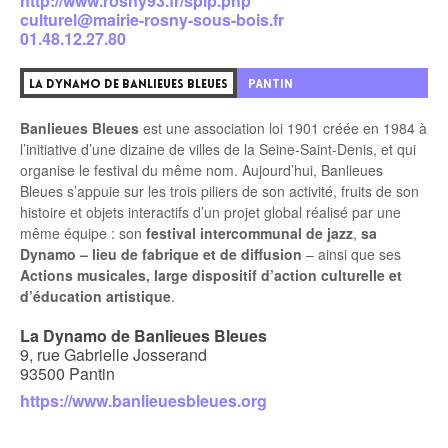
http://www.rosny93.fr/spip.php
culturel@mairie-rosny-sous-bois.fr
01.48.12.27.80
4
PANTIN
LA DYNAMO DE BANLIEUES BLEUES
Banlieues Bleues
est une association loi 1901 créée en 1984 à
l’initiative d’une dizaine de villes de la Seine-Saint-Denis, et qui
organise le festival du même nom. Aujourd’hui, Banlieues
Bleues s’appuie sur les trois piliers de son activité, fruits de son
histoire et objets interactifs d’un projet global réalisé par une
même équipe : son
festival intercommunal de jazz
,
sa
Dynamo – lieu de fabrique et de diffusion
– ainsi que ses
Actions musicales, large dispositif d’action culturelle et
d’éducation artistique
.
La Dynamo de Banlieues Bleues
9, rue Gabrielle Josserand
93500 Pantin
https://www.banlieuesbleues.org