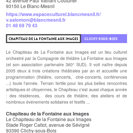
42 avenue Paul Vaillant Couturier
93150 Le Blanc-Mesnil
https://www.espaceculturel.blancmesnil.fr/
v.salomon@blancmesnil.fr
01 48 69 79 43
8
CLICHY-SOUS-BOIS
CHAPITEAU DE LA FONTAINE AUX IMAGES
Le Chapiteau de La Fontaine aux Images est un lieu culturel
orchestré par la Compagnie de théâtre La Fontaine aux Images
(et son association partenaire 360° SUD). Il voit naître depuis
2005 deux à trois créations théâtrales par an et accueille une
programmation (théâtre, concerts, ciné-concerts, conférences
...) toute l'année. Terrain fertile pour les plus belles rencontres
artistiques et citoyennes, le Chapiteau c'est aussi chaque année
: des résidences, des cours de théâtre, des ateliers et de
nombreux événements solidaires et festifs ...
Chapiteau de la Fontaine aux Images
Le Chapiteau de la Fontaine aux Images
Stade Roger Caltot, avenue de Sévigné
93390 Clichy-sous-Bois