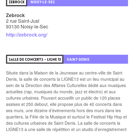
2
NOISY-LE-SEC
ZEBROCK
Zebrock
2 rue Saint-Just
93130 Noisy-le-Sec
http://zebrock.org/
3
SAINT-DENIS
SALLE DE CONCERTS - LIGNE 13
Située dans la Maison de la Jeunesse au centre-ville de Saint
Denis, la salle de concerts la LIGNE13 est un lieu municipal au
sein de la Direction des Affaires Culturelles dédié aux musiques
actuelles (rap, musiques du monde, jazz et électro) et aux
cultures urbaines. Pouvant accueillir un public de 120 places
assises et 250 debout, elle propose plus de 40 concerts dans
ses murs, une dizaine d’événements hors des murs dans les
quartiers, la Fête de la Musique et surtout le Festival Hip Hop et
des cultures urbaines de Saint Denis. La salle de concerts la
LIGNE13 a une salle de répétition et un studio d’enregistrement