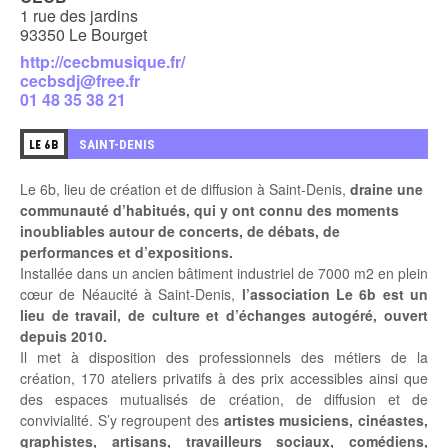
1 rue des jardins
93350 Le Bourget
http://cecbmusique.fr/
cecbsdj@free.fr
01 48 35 38 21
2
SAINT-DENIS
LE 6B
Le 6b, lieu de création et de diffusion à Saint-Denis,
draine une
communauté d’habitués, qui y ont connu des moments
inoubliables autour de concerts, de débats, de
performances et d’expositions.
Installée dans un ancien bâtiment industriel de 7000 m2 en plein
cœur de Néaucité à Saint-Denis,
l’association Le 6b est un
lieu de travail, de culture et d’échanges autogéré, ouvert
depuis 2010.
Il met à disposition des professionnels des métiers de la
création, 170 ateliers privatifs à des prix accessibles ainsi que
des espaces mutualisés de création, de diffusion et de
convivialité. S’y regroupent des
artistes musiciens, cinéastes,
graphistes, artisans, travailleurs sociaux, comédiens,