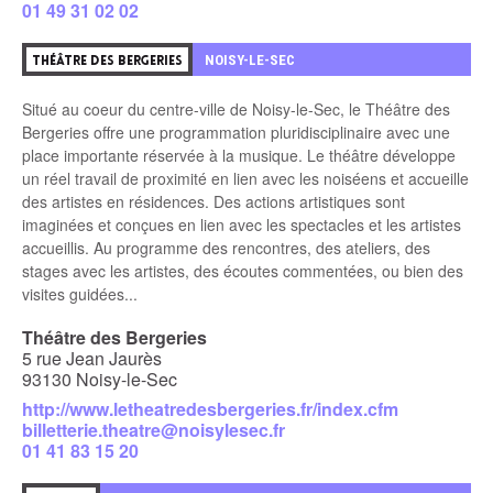
01 49 31 02 02
1
NOISY-LE-SEC
THÉÂTRE DES BERGERIES
Situé au coeur du centre-ville de Noisy-le-Sec, le Théâtre des
Bergeries offre une programmation pluridisciplinaire avec une
place importante réservée à la musique. Le théâtre développe
un réel travail de proximité en lien avec les noiséens et accueille
des artistes en résidences. Des actions artistiques sont
imaginées et conçues en lien avec les spectacles et les artistes
accueillis. Au programme des rencontres, des ateliers, des
stages avec les artistes, des écoutes commentées, ou bien des
visites guidées...
Théâtre des Bergeries
5 rue Jean Jaurès
93130 Noisy-le-Sec
http://www.letheatredesbergeries.fr/index.cfm
billetterie.theatre@noisylesec.fr
01 41 83 15 20