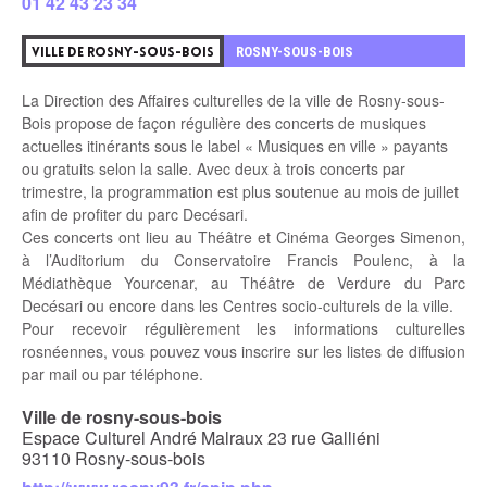
01 42 43 23 34
3
ROSNY-SOUS-BOIS
VILLE DE ROSNY-SOUS-BOIS
La Direction des Affaires culturelles de la ville de Rosny-sous-
Bois propose de façon régulière des concerts de musiques
actuelles itinérants sous le label « Musiques en ville » payants
ou gratuits selon la salle. Avec deux à trois concerts par
trimestre, la programmation est plus soutenue au mois de juillet
afin de profiter du parc Decésari.
Ces concerts ont lieu au Théâtre et Cinéma Georges Simenon,
à l’Auditorium du Conservatoire Francis Poulenc, à la
Médiathèque Yourcenar, au Théâtre de Verdure du Parc
Decésari ou encore dans les Centres socio-culturels de la ville.
Pour recevoir régulièrement les informations culturelles
rosnéennes, vous pouvez vous inscrire sur les listes de diffusion
par mail ou par téléphone.
Ville de rosny-sous-bois
Espace Culturel André Malraux 23 rue Galliéni
93110 Rosny-sous-bois