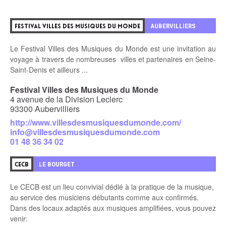
0
AUBERVILLIERS
FESTIVAL VILLES DES MUSIQUES DU MONDE
Le Festival Villes des Musiques du Monde est une invitation au
voyage à travers de nombreuses villes et partenaires en Seine-
Saint-Denis et ailleurs ...
Festival Villes des Musiques du Monde
4 avenue de la Division Leclerc
93300 Aubervilliers
http://www.villesdesmusiquesdumonde.com/
info@villesdesmusiquesdumonde.com
01 48 36 34 02
1
LE BOURGET
CECB
Le CECB est un lieu convivial dédié à la pratique de la musique,
au service des
musiciens débutants comme aux confirmés.
Dans des locaux adaptés aux musiques amplifiées, vous pouvez
venir: