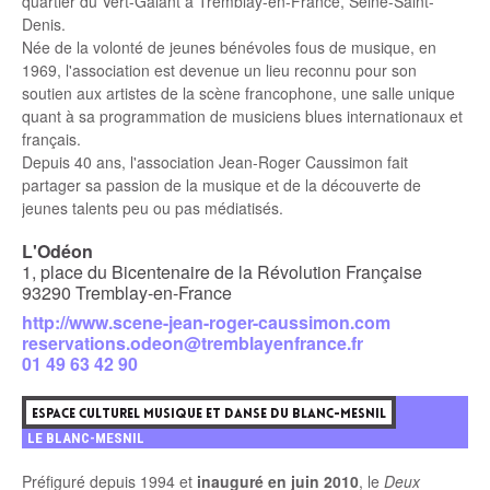
quartier du Vert-Galant à Tremblay-en-France, Seine-Saint-
Denis.
Née de la volonté de jeunes bénévoles fous de musique, en
1969, l'association est devenue un lieu reconnu pour son
soutien aux artistes de la scène francophone, une salle unique
quant à sa programmation de musiciens blues internationaux et
français.
Depuis 40 ans, l'association Jean-Roger Caussimon fait
partager sa passion de la musique et de la découverte de
jeunes talents peu ou pas médiatisés.
L'Odéon
1, place du Bicentenaire de la Révolution Française
93290 Tremblay-en-France
http://www.scene-jean-roger-caussimon.com
reservations.odeon@tremblayenfrance.fr
01 49 63 42 90
7
ESPACE CULTUREL MUSIQUE ET DANSE DU BLANC-MESNIL
LE BLANC-MESNIL
Préfiguré depuis 1994 et
inauguré en juin 2010
, le
Deux