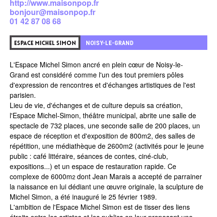
http://www.maisonpop.fr
bonjour@maisonpop.fr
01 42 87 08 68
0
NOISY-LE-GRAND
ESPACE MICHEL SIMON
L'Espace Michel Simon ancré en plein cœur de
Noisy-le-
Grand
est considéré comme l'un des tout premiers pôles
d'expression de rencontres et d'échanges artistiques de l'est
parisien.
Lieu de vie, d'échanges et de culture depuis sa création,
l'Espace Michel-Simon, théâtre municipal, abrite une salle de
spectacle de 732 places, une seconde salle de 200 places, un
espace de réception et d'exposition de 800m2, des salles de
répétition, une
médiathèque de 2600m2
(activités pour le jeune
public : café littéraire, séances de contes, ciné-club,
expositions...) et un espace de restauration rapide. Ce
complexe de 6000m
dont Jean Marais a accepté de parrainer
2
la naissance en lui dédiant une œuvre originale, la sculpture de
Michel Simon, a été inauguré le 25 février 1989.
L'ambition de l'Espace Michel Simon est de tisser des liens
étroits entre les artistes et les publics en leur proposant une