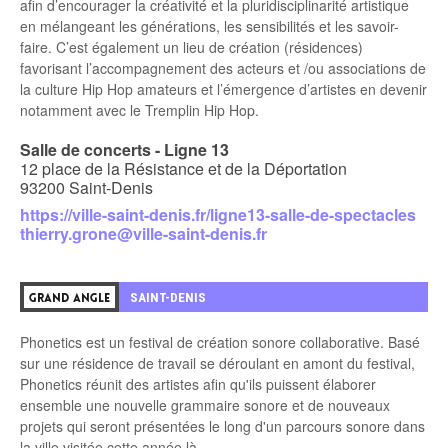
afin d’encourager la créativité et la pluridisciplinarité artistique
en mélangeant les générations, les sensibilités et les savoir-
faire. C’est également un lieu de création (résidences)
favorisant l’accompagnement des acteurs et /ou associations de
la culture Hip Hop amateurs et l’émergence d’artistes en devenir
notamment avec le Tremplin Hip Hop.
Salle de concerts - Ligne 13
12 place de la Résistance et de la Déportation
93200 Saint-Denis
https://ville-saint-denis.fr/ligne13-salle-de-spectacles
thierry.grone@ville-saint-denis.fr
4
SAINT-DENIS
GRAND ANGLE
Phonetics est un festival de création sonore collaborative. Basé
sur une résidence de travail se déroulant en amont du festival,
Phonetics réunit des artistes afin qu'ils puissent élaborer
ensemble une nouvelle grammaire sonore et de nouveaux
projets qui seront présentées le long d'un parcours sonore dans
la ville visitée cette année là.